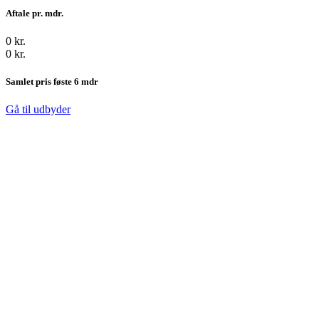
Aftale pr. mdr.
0 kr.
0 kr.
Samlet pris føste 6 mdr
Gå til udbyder