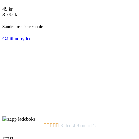
49 kr.
8.792 kr.
Samlet pris føste 6 mdr
Gå til udbyder





Rated 4.9 out of 5
Effekt