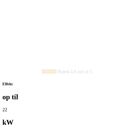





Rated 4.8 out of 5
Effekt
op til
22
kW