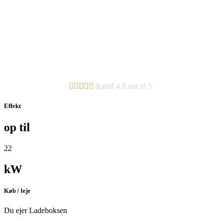





Rated 4.8 out of 5
Effekt
op til
22
kW
Køb / leje
Du ejer Ladeboksen