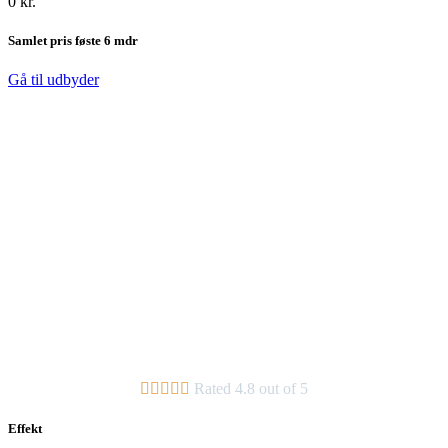
0 kr.
Samlet pris føste 6 mdr
Gå til udbyder





Rated 4.8 out of 5
Effekt