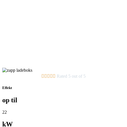





Rated 5 out of 5
Effekt
op til
22
kW