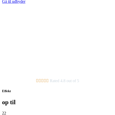
Gå til udbyder





Rated 4.8 out of 5
Effekt
op til
22