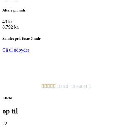
Aftale pr. mdr.
49 kr.
8.792 kr.
Samlet pris føste 6 mdr
Gå til udbyder





Rated 4.8 out of 5
Effekt
op til
22