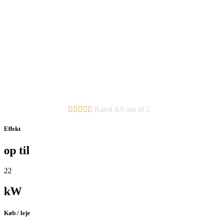





Rated 4.8 out of 5
Effekt
op til
22
kW
Køb / leje