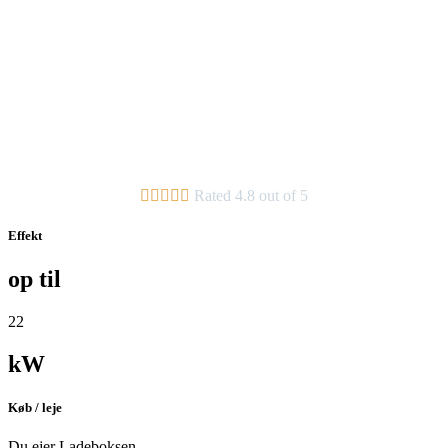





Rated 4.8 out of 5
Effekt
op til
22
kW
Køb / leje
Du ejer Ladeboksen