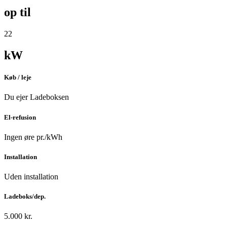
op til
22
kW
Køb / leje
Du ejer Ladeboksen
El-refusion
Ingen øre pr./kWh
Installation
Uden installation
Ladeboks/dep.
5.000 kr.