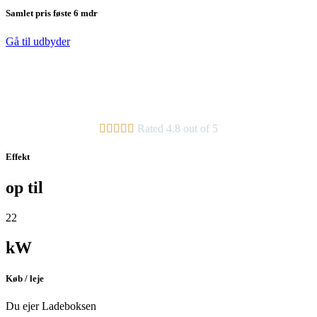
Samlet pris føste 6 mdr
Gå til udbyder





Rated 4.8 out of 5
Effekt
op til
22
kW
Køb / leje
Du ejer Ladeboksen