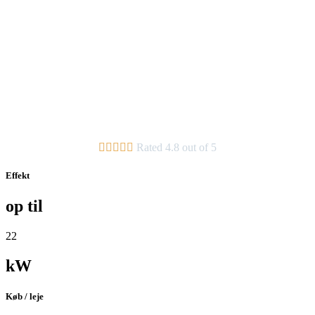





Rated 4.8 out of 5
Effekt
op til
22
kW
Køb / leje