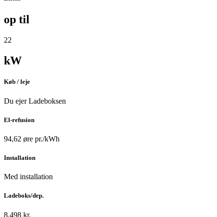
op til
22
kW
Køb / leje
Du ejer Ladeboksen
El-refusion
94,62 øre pr./kWh
Installation
Med installation
Ladeboks/dep.
8.498 kr.