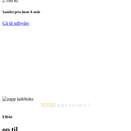
2.188 kr.
Samlet pris føste 6 mdr
Gå til udbyder





Rated 4.9 out of 5
Effekt
op til